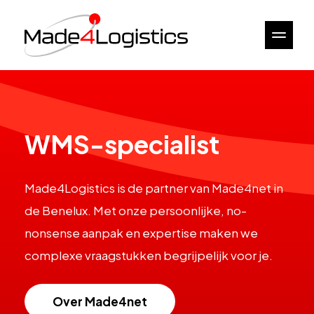
WMS-specialist
Made4Logistics is de partner van Made4net in
de Benelux. Met onze persoonlijke, no-
nonsense aanpak en expertise maken we
complexe vraagstukken begrijpelijk voor je.
Over Made4net