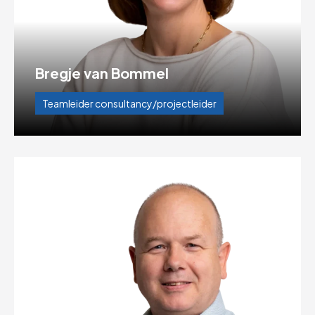
Bregje van Bommel
Teamleider consultancy/projectleider